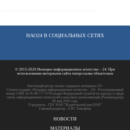
НАО24 В СОЦИАЛЬНЫХ СЕТЯХ
© 2015-2020 Ненецкое информационное агентство – 24. При
использовании материалов сайта гиперссылка обязательна
Настоящий ресурс может содержать материалы 16+
Сетевое издание «Ненецкое информационное агентство – 24». Регистрационный
номер СМИ Эл № ФС77-75756 выдан Федеральной службой по надзору в сфере
связи, информационных технологий и массовых коммуникаций (Роскомнадзор)
08 мая 2019 года.
Учредитель - ГБУ НАО "Издательский дом НАО"
Главный редактор - Е.Ю. Тимофеев
НОВОСТИ
МАТЕРИАЛЫ