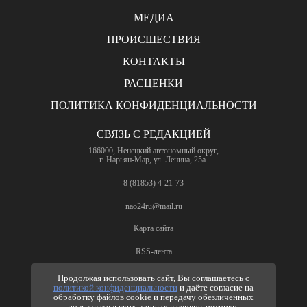
МЕДИА
ПРОИСШЕСТВИЯ
КОНТАКТЫ
РАСЦЕНКИ
ПОЛИТИКА КОНФИДЕНЦИАЛЬНОСТИ
СВЯЗЬ С РЕДАКЦИЕЙ
166000, Ненецкий автономный округ,
г. Нарьян-Мар, ул. Ленина, 25а.
8 (81853) 4-21-73
nao24ru@mail.ru
Карта сайта
RSS-лента
ПО ВОПРОСАМ РЕКЛАМЫ
Продолжая использовать сайт, Вы соглашаетесь с
политикой конфиденциальности
и даёте согласие на
8 (81853) 4-63-61
обработку файлов cookie и передачу обезличенных
пользовательских данных в сервис-метрики,