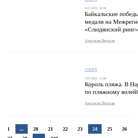
9-07-2025, 10:45
Байкальские победы
медали на Межреги
«Слюдянский ринг»
Анастасия Явтысая
СПОРТ
2-07-2025, 15:00
Король пляжа. В На
по пляжному волей
Анастасия Явтысая
1
...
20
21
22
23
24
25
26