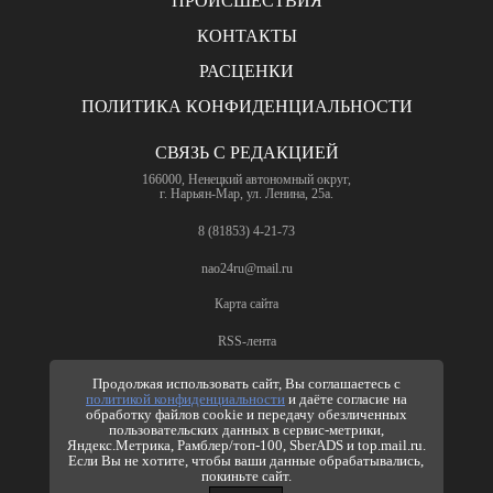
ПРОИСШЕСТВИЯ
КОНТАКТЫ
РАСЦЕНКИ
ПОЛИТИКА КОНФИДЕНЦИАЛЬНОСТИ
СВЯЗЬ С РЕДАКЦИЕЙ
166000, Ненецкий автономный округ,
г. Нарьян-Мар, ул. Ленина, 25а.
8 (81853) 4-21-73
nao24ru@mail.ru
Карта сайта
RSS-лента
ПО ВОПРОСАМ РЕКЛАМЫ
Продолжая использовать сайт, Вы соглашаетесь с
политикой конфиденциальности
и даёте согласие на
8 (81853) 4-63-61
обработку файлов cookie и передачу обезличенных
пользовательских данных в сервис-метрики,
nao24ru@mail.ru
Яндекс.Метрика, Рамблер/топ-100, SberADS и top.mail.ru.
info@nao24.ru
Если Вы не хотите, чтобы ваши данные обрабатывались,
покиньте сайт.