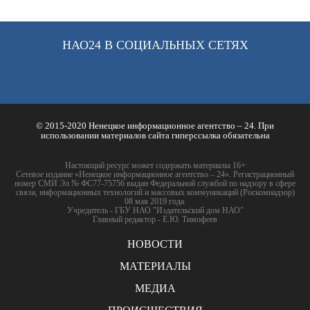
НАО24 В СОЦИАЛЬНЫХ СЕТЯХ
© 2015-2020 Ненецкое информационное агентство – 24. При
использовании материалов сайта гиперссылка обязательна
Настоящий ресурс может содержать материалы 16+
Сетевое издание «Ненецкое информационное агентство – 24». Регистрационный
номер СМИ Эл № ФС77-75756 выдан Федеральной службой по надзору в сфере
связи, информационных технологий и массовых коммуникаций (Роскомнадзор)
08 мая 2019 года.
Учредитель - ГБУ НАО "Издательский дом НАО"
Главный редактор - Е.Ю. Тимофеев
НОВОСТИ
МАТЕРИАЛЫ
МЕДИА