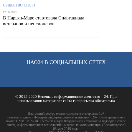
ОБЩЕСТВО
СПОРТ
12.06.2019
В Нарьян-Маре стартовала Спартакиада
ветеранов и пенсионеров
НАО24 В СОЦИАЛЬНЫХ СЕТЯХ
© 2015-2020 Ненецкое информационное агентство – 24. При
использовании материалов сайта гиперссылка обязательна
Настоящий ресурс может содержать материалы 16+
Сетевое издание «Ненецкое информационное агентство – 24». Регистрационный
номер СМИ Эл № ФС77-75756 выдан Федеральной службой по надзору в сфере
связи, информационных технологий и массовых коммуникаций (Роскомнадзор)
08 мая 2019 года.