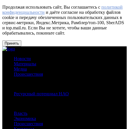
Продолжая использовать сайт, Вы соглашаетесь с
политикой
конфиденциальности
и даёте согласие на обработку файлов
cookie и передачу обезличенных пользовательских данных в
сервис-метрики, Яндекс.Метрика, Рамблер/топ-100, SberADS
и top.mail.ru. Если Вы не хотите, чтобы ваши данные
обрабатывались, покиньте сайт.
Принять
Новости
Материалы
Медиа
Происшествия
Спецпроекты:
Ресурсный потенциал НАО
Рубрики
Власть
Экономика
Происшествия
Криминал