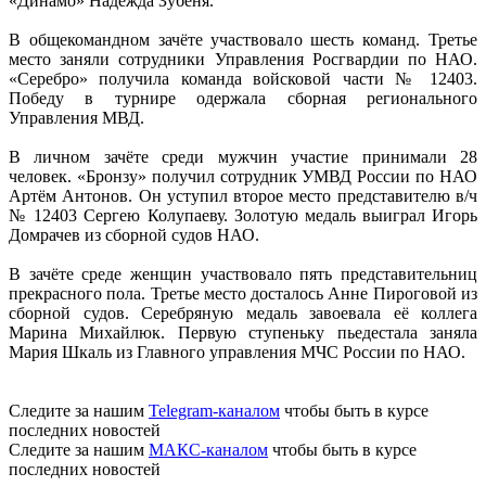
«Динамо» Надежда Зубеня.
В общекомандном зачёте участвовало шесть команд. Третье
место заняли сотрудники Управления Росгвардии по НАО.
«Серебро» получила команда войсковой части № 12403.
Победу в турнире одержала сборная регионального
Управления МВД.
В личном зачёте среди мужчин участие принимали 28
человек. «Бронзу» получил сотрудник УМВД России по НАО
Артём Антонов. Он уступил второе место представителю в/ч
№ 12403 Сергею Колупаеву. Золотую медаль выиграл Игорь
Домрачев из сборной судов НАО.
В зачёте среде женщин участвовало пять представительниц
прекрасного пола. Третье место досталось Анне Пироговой из
сборной судов. Серебряную медаль завоевала её коллега
Марина Михайлюк. Первую ступеньку пьедестала заняла
Мария Шкаль из Главного управления МЧС России по НАО.
Следите за нашим
Telegram-каналом
чтобы быть в курсе
последних новостей
Следите за нашим
МАКС-каналом
чтобы быть в курсе
последних новостей