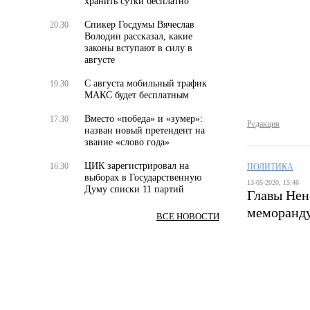
хранить сутки бесплатно
Спикер Госдумы Вячеслав
20.30
Володин рассказал, какие
законы вступают в силу в
августе
С августа мобильный трафик
19.30
МАКС будет бесплатным
Вместо «победа» и «зумер»:
17.30
Редакция
назван новый претендент на
звание «слово года»
ЦИК зарегистрировал на
16.30
ПОЛИТИКА
выборах в Государственную
13-05-2020, 15:46
Думу списки 11 партий
Главы Нен
меморанду
ВСЕ НОВОСТИ