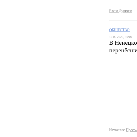
Елена Дуркина
ОБЩЕСТВО
12-05-2020, 19:09
В Ненецко
перенёсш
Источник:
Пресс-