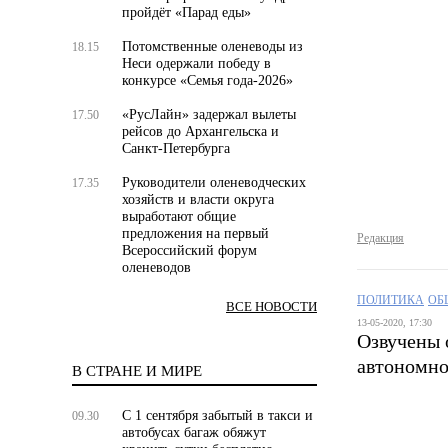
пройдёт «Парад еды»
Потомственные оленеводы из
18.15
Неси одержали победу в
конкурсе «Семья года‑2026»
«РусЛайн» задержал вылеты
17.50
рейсов до Архангельска и
Санкт-Петербурга
Руководители оленеводческих
17.35
хозяйств и власти округа
выработают общие
предложения на первый
Редакция
Всероссийский форум
оленеводов
ПОЛИТИКА
ОБ
ВСЕ НОВОСТИ
13-05-2020, 17:30
Озвучены 
автономно
В СТРАНЕ И МИРЕ
С 1 сентября забытый в такси и
09.30
автобусах багаж обяжут