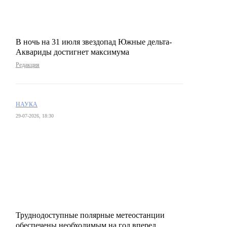
В ночь на 31 июля звездопад Южные дельта-
Аквариды достигнет максимума
Редакция
НАУКА
29-07-2026, 18:30
Труднодоступные полярные метеостанции
обеспечены необходимым на год вперед