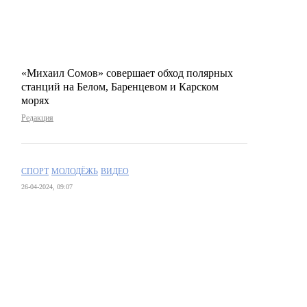
«Михаил Сомов» совершает обход полярных
станций на Белом, Баренцевом и Карском
морях
Редакция
СПОРТ
МОЛОДЁЖЬ
ВИДЕО
26-04-2024, 09:07