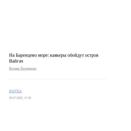
На Баренцево море: каякеры обойдут остров
Вайгач
Ксения Хозяинова
НАУКА
30-07-2026, 17:30