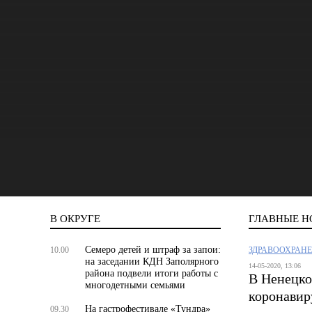
В ОКРУГЕ
ГЛАВНЫЕ Н
Семеро детей и штраф за запои:
10.00
ЗДРАВООХРАН
на заседании КДН Заполярного
14-05-2020, 13:06
района подвели итоги работы с
В Ненецко
многодетными семьями
коронавир
На гастрофестивале «Тундра»
09.30