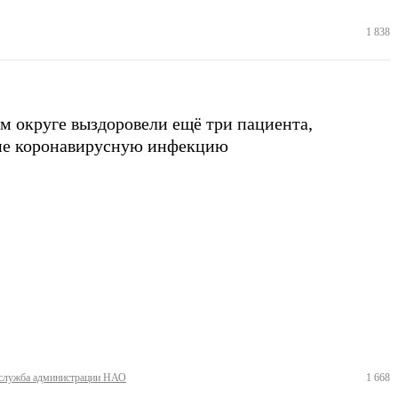
1 838
м округе выздоровели ещё три пациента,
ие коронавирусную инфекцию
служба администрации НАО
1 668