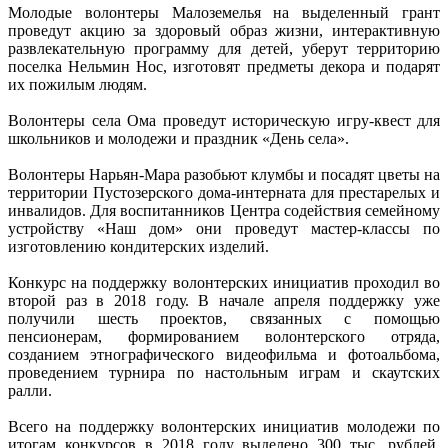
Молодые волонтеры Малоземелья на выделенный грант
проведут акцию за здоровый образ жизни, интерактивную
развлекательную программу для детей, уберут территорию
поселка Нельмин Нос, изготовят предметы декора и подарят
их пожилым людям.
Волонтеры села Ома проведут историческую игру-квест для
школьников и молодежи и праздник «День села».
Волонтеры Нарьян-Мара разобьют клумбы и посадят цветы на
территории Пустозерского дома-интерната для престарелых и
инвалидов. Для воспитанников Центра содействия семейному
устройству «Наш дом» они проведут мастер-классы по
изготовлению кондитерских изделий.
Конкурс на поддержку волонтерских инициатив проходил во
второй раз в 2018 году. В начале апреля поддержку уже
получили шесть проектов, связанных с помощью
пенсионерам, формированием волонтерского отряда,
созданием этнографического видеофильма и фотоальбома,
проведением турнира по настольным играм и скаутских
ралли.
Всего на поддержку волонтерских инициатив молодежи по
итогам конкурсов в 2018 году выделено 300 тыс. рублей.