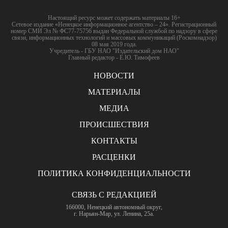
Настоящий ресурс может содержать материалы 16+
Сетевое издание «Ненецкое информационное агентство – 24». Регистрационный
номер СМИ Эл № ФС77-75756 выдан Федеральной службой по надзору в сфере
связи, информационных технологий и массовых коммуникаций (Роскомнадзор)
08 мая 2019 года.
Учредитель - ГБУ НАО "Издательский дом НАО"
Главный редактор - Е.Ю. Тимофеев
НОВОСТИ
МАТЕРИАЛЫ
МЕДИА
ПРОИСШЕСТВИЯ
КОНТАКТЫ
РАСЦЕНКИ
ПОЛИТИКА КОНФИДЕНЦИАЛЬНОСТИ
СВЯЗЬ С РЕДАКЦИЕЙ
166000, Ненецкий автономный округ,
г. Нарьян-Мар, ул. Ленина, 25а.