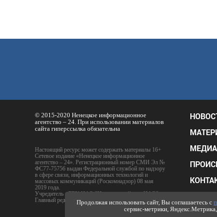
НОВОС
© 2015-2020 Ненецкое информационное
агентство – 24. При использовании материалов
сайта гиперссылка обязательна
МАТЕР
МЕДИА
Настоящий ресурс может содержать материалы 16+
Сетевое издание «Ненецкое информационное
агентство – 24». Регистрационный номер СМИ Эл №
ПРОИС
ФС77-75756 выдан Федеральной службой по надзору
в сфере связи, информационных технологий и
КОНТА
массовых коммуникаций (Роскомнадзор) 08 мая
2019 года.
Учредитель - ГБУ НАО "Издательский дом НАО"
РАСЦЕ
Главный редактор - Е.Ю. Тимофеев
Продолжая использовать сайт, Вы соглашаетесь с
п
сервис-метрики, Яндекс.Метрика, 
ПОЛИТ