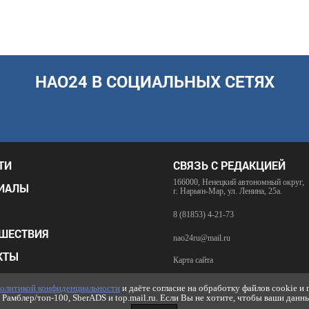
НАО24 В СОЦИАЛЬНЫХ СЕТЯХ
ТИ
СВЯЗЬ С РЕДАКЦИЕЙ
166000, Ненецкий автономный округ,
ИАЛЫ
г. Нарьян-Мар, ул. Ленина, 25а.
8 (81853) 4-21-73
ШЕСТВИЯ
nao24ru@mail.ru
КТЫ
Карта сайта
НКИ
RSS-лента
олитикой конфиденциальности
и даёте согласие на обработку файлов cookie и
Рамблер/топ-100, SberADS и top.mail.ru. Если Вы не хотите, чтобы ваши данн
ИКА КОНФИДЕНЦИАЛЬНОСТИ