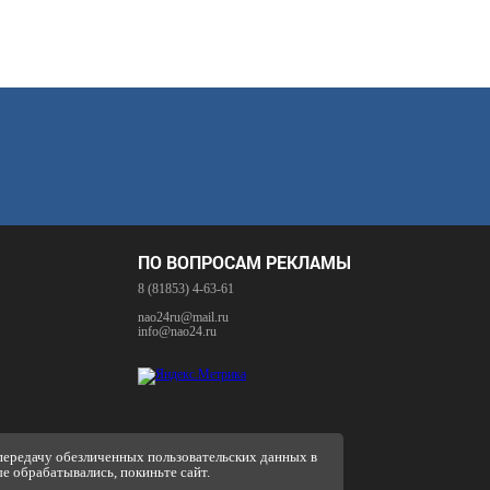
ПО ВОПРОСАМ РЕКЛАМЫ
8 (81853) 4-63-61
nao24ru@mail.ru
info@nao24.ru
 передачу обезличенных пользовательских данных в
ые обрабатывались, покиньте сайт.