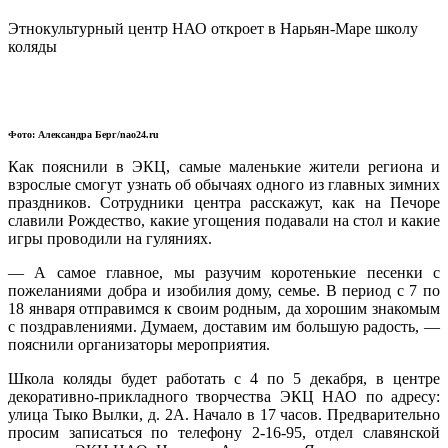
Этнокультурный центр НАО откроет в Нарьян-Маре школу
коляды
Фото: Александра Берг/nao24.ru
Как пояснили в ЭКЦ, самые маленькие жители региона и
взрослые смогут узнать об обычаях одного из главных зимних
праздников. Сотрудники центра расскажут, как на Печоре
славили Рождество, какие угощения подавали на стол и какие
игры проводили на гуляниях.
— А самое главное, мы разучим коротенькие песенки с
пожеланиями добра и изобилия дому, семье. В период с 7 по
18 января отправимся к своим родным, да хорошим знакомым
с поздравлениями. Думаем, доставим им большую радость, —
пояснили организаторы мероприятия.
Школа коляды будет работать с 4 по 5 декабря, в центре
декоративно-прикладного творчества ЭКЦ НАО по адресу:
улица Тыко Вылки, д. 2А. Начало в 17 часов. Предварительно
просим записаться по телефону 2-16-95, отдел славянской