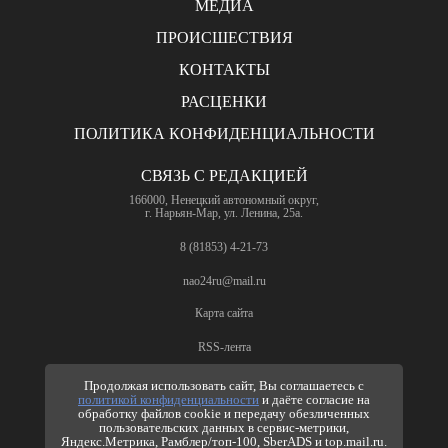
МЕДИА
ПРОИСШЕСТВИЯ
КОНТАКТЫ
РАСЦЕНКИ
ПОЛИТИКА КОНФИДЕНЦИАЛЬНОСТИ
СВЯЗЬ С РЕДАКЦИЕЙ
166000, Ненецкий автономный округ,
г. Нарьян-Мар, ул. Ленина, 25а.
8 (81853) 4-21-73
nao24ru@mail.ru
Карта сайта
RSS-лента
ПО ВОПРОСАМ РЕКЛАМЫ
Продолжая использовать сайт, Вы соглашаетесь с
политикой конфиденциальности
и даёте согласие на
8 (81853) 4-63-61
обработку файлов cookie и передачу обезличенных
пользовательских данных в сервис-метрики,
nao24ru@mail.ru
Яндекс.Метрика, Рамблер/топ-100, SberADS и top.mail.ru.
info@nao24.ru