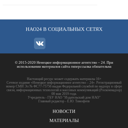
НАО24 В СОЦИАЛЬНЫХ СЕТЯХ
© 2015-2020 Ненецкое информационное агентство – 24. При
использовании материалов сайта гиперссылка обязательна
Настоящий ресурс может содержать материалы 16+
Сетевое издание «Ненецкое информационное агентство – 24». Регистрационный
номер СМИ Эл № ФС77-75756 выдан Федеральной службой по надзору в сфере
связи, информационных технологий и массовых коммуникаций (Роскомнадзор)
08 мая 2019 года.
Учредитель - ГБУ НАО "Издательский дом НАО"
Главный редактор - Е.Ю. Тимофеев
НОВОСТИ
МАТЕРИАЛЫ