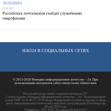
ЭКОНОМИКА
12.05.2017
Российских почтальонов снабдят служебными
смартфонами
НАО24 В СОЦИАЛЬНЫХ СЕТЯХ
© 2015-2020 Ненецкое информационное агентство – 24. При
использовании материалов сайта гиперссылка обязательна
Настоящий ресурс может содержать материалы 16+
Сетевое издание «Ненецкое информационное агентство – 24». Регистрационный
номер СМИ Эл № ФС77-75756 выдан Федеральной службой по надзору в сфере
связи, информационных технологий и массовых коммуникаций (Роскомнадзор)
08 мая 2019 года.
Учредитель - ГБУ НАО "Издательский дом НАО"