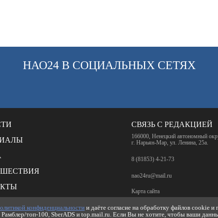
НАО24 В СОЦИАЛЬНЫХ СЕТЯХ
СТИ
СВЯЗЬ С РЕДАКЦИЕЙ
166000, Ненецкий автономный окр
РИАЛЫ
г. Нарьян-Мар, ул. Ленина, 25а.
А
8 (81853) 4-21-73
СШЕСТВИЯ
nao24ru@mail.ru
АКТЫ
Карта сайта
НКИ
олитикой конфиденциальности
и даёте согласие на обработку файлов cookie и
RSS-лента
Рамблер/топ-100, SberADS и top.mail.ru. Если Вы не хотите, чтобы ваши данн
ИКА КОНФИДЕНЦИАЛЬНОСТИ