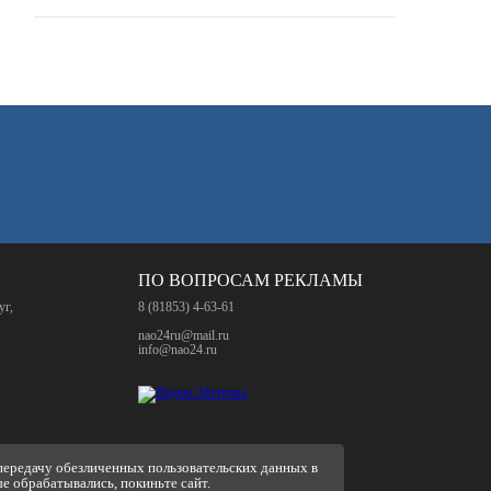
ПО ВОПРОСАМ РЕКЛАМЫ
уг,
8 (81853) 4-63-61
nao24ru@mail.ru
info@nao24.ru
 передачу обезличенных пользовательских данных в
ые обрабатывались, покиньте сайт.