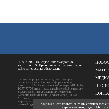
© 2015-2020 Ненецкое информационное
НОВО
агентство – 24. При использовании материалов
сайта гиперссылка обязательна
МАТЕ
МЕДИ
Настоящий ресурс может содержать материалы 16+
Сетевое издание «Ненецкое информационное
ПРОИ
агентство – 24». Регистрационный номер СМИ Эл №
ФС77-75756 выдан Федеральной службой по надзору
в сфере связи, информационных технологий и
КОНТ
массовых коммуникаций (Роскомнадзор) 08 мая
2019 года.
РАСЦЕ
Учредитель - ГБУ НАО "Издательский дом НАО"
Продолжая использовать сайт, Вы соглашаетесь с
п
Главный редактор - Е.Ю. Тимофеев
сервис-метрики, Яндекс.Метрика, 
ПОЛИТ