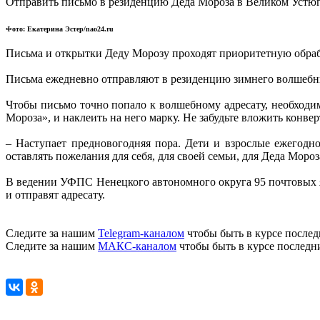
Отправить письмо в резиденцию Деда Мороза в Великом Уст
Фото: Екатерина Эстер/nao24.ru
Письма и открытки Деду Морозу проходят приоритетную обраб
Письма ежедневно отправляют в резиденцию зимнего волшебн
Чтобы письмо точно попало к волшебному адресату, необходим
Мороза
»
, и наклеить на него марку. Не забудьте вложить конв
– Наступает предновогодняя пора. Дети и взрослые ежегодн
оставлять пожелания
для себя, для своей
семьи
, для Деда Мороз
В
ведении
УФПС
Ненецкого автономного округа 95 почтовых 
и отправят адресату.
Следите за нашим
Telegram-каналом
чтобы быть в курсе послед
Следите за нашим
МАКС-каналом
чтобы быть в курсе последн