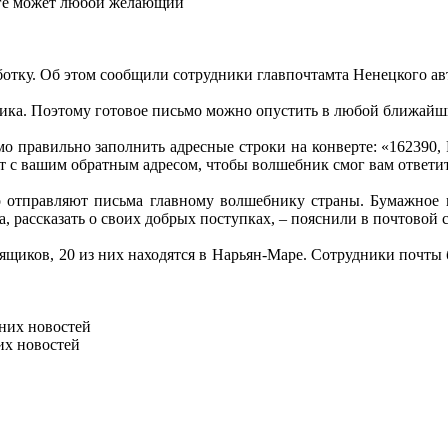
юге может любой желающий
отку. Об этом сообщили сотрудники главпочтамта Ненецкого ав
ика. Поэтому готовое письмо можно опустить в любой ближайш
о правильно заполнить адресные строки на конверте: «162390, 
ерт с вашим обратным адресом, чтобы волшебник смог вам ответит
о отправляют письма главному волшебнику страны. Бумажное 
а,
рассказать о своих добрых поступках, – пояснили в почтовой 
ящиков, 20 из них находятся в Нарьян-Маре. Сотрудники почты
них новостей
их новостей