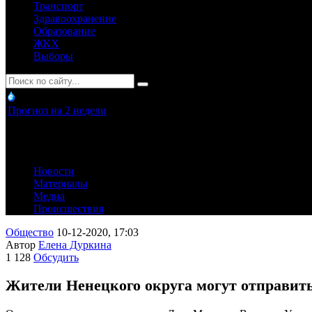
Транспорт
Здравоохранение
Образование
ЖКХ
Выборы
Прогноз на 2 недели
Новости
Материалы
Медиа
Происшествия
Общество
10-12-2020, 17:03
Автор
Елена Дуркина
1 128
Обсудить
Жители Ненецкого округа могут отправит