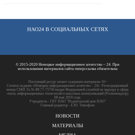
НАО24 В СОЦИАЛЬНЫХ СЕТЯХ
© 2015-2020 Ненецкое информационное агентство – 24. При
использовании материалов сайта гиперссылка обязательна
Настоящий ресурс может содержать материалы 16+
Сетевое издание «Ненецкое информационное агентство – 24». Регистрационный
номер СМИ Эл № ФС77-75756 выдан Федеральной службой по надзору в сфере
связи, информационных технологий и массовых коммуникаций (Роскомнадзор)
08 мая 2019 года.
Учредитель - ГБУ НАО "Издательский дом НАО"
Главный редактор - Е.Ю. Тимофеев
НОВОСТИ
МАТЕРИАЛЫ