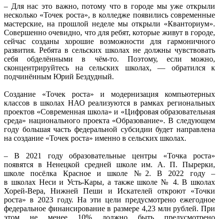
– Для нас это важно, потому что в городе мы уже открыли
несколько «Точек роста», в колледже появились современные
мастерские, на прошлой неделе мы открыли «
Кванториум
».
Совершенно очевидно, что для ребят, которые живут в городе,
сейчас созданы хорошие возможности для гармоничного
развития. Ребята в сельских школах не должны чувствовать
себя обделёнными в чём-то.
Поэтому
, если можно,
сконцентрируйтесь на сельских школах, — обратился к
подчинённым Юрий Бездудный.
Создание «Точек роста» и модернизация компьютерных
классов в школах НАО реализуются в рамках региональных
проектов «Современная школа» и «Цифровая образовательная
среда» национального проекта «Образование». В следующем
году
большая
часть федеральной субсидии будет направлена
на создание «Точек роста» именно в сельских школах.
–
В 2021 году
образовательные центры «Точка роста»
появятся в Ненецкой средней школе им. А. П. Пырерки,
школе посёлка Красное и школе №2.
В 2022 году
–
в
школах
Неси и Усть-Кары, а также школе № 4. В школах
Хорей-Вера, Нижней Пеши и Искателей откроют «Точки
роста» в 2023 году. На эти цели предусмотрено ежегодное
федеральное финансирование в размере 4,23 млн рублей. При
этом не менее 10% должно быть предусмотрено