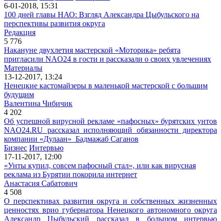
6-01-2018, 15:31
100 дней главы НАО: Взгляд Александра Цыбульского на
перспективы развития округа
Редакция
5 776
Накануне двухлетия мастерской «Моторика» ребята
пригласили NAO24 в гости и рассказали о своих увлечениях
Материалы
13-12-2017, 13:24
Ненецкие кастомайзеры в маленькой мастерской с большим
будущим
Валентина Чибичик
4 202
Об успешной вирусной рекламе «пафосных» бурятских унтов
NAO24.RU рассказал исполняющий обязанности директора
компании «Дулаан» Бадмажаб Саганов
Бизнес
Интервью
17-11-2017, 12:00
«Унты купил, совсем пафосный стал», или как вирусная
реклама из Бурятии покорила интернет
Анастасия Сабатович
4 508
О перспективах развития округа и собственных жизненных
ценностях врио губернатора Ненецкого автономного округа
Александр Цыбульский рассказал в большом интервью