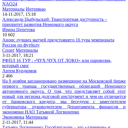
NAO24
Материалы
Интервью
14-11-2017, 15:18
Александр Цыбульский: Транспортная доступность –
приоритет развития Ненецкого округа
Ирина Цепетова
10 602
Анонс лучших матчей предстоящего 16 тура чемпионата
России по футболу
Спорт
Материалы
3-11-2017, 18:21
РФПЛ 16 ТУР : «ЧУХ-ЧУХ ОТ ЛОКО» или паровозик,
который смог
Артем Курдюмов
2 466
На 9 ноября запланировано размещение на Московской бирже
первого транша государственных облигаций Ненецкого
автономного округа. О том, что представляет собой этот
новый для региона долговой инструмент и чем он отличается
от банковского кредита, мы беседуем с заместителем
губернатора, руководителем Департамента финансов и
экономики НАО Татьяной Логвиненко
Экономика
Материалы
2-11-2017, 11:44
Татьяна Логвиненко: Гособлигации – это «длинные» и