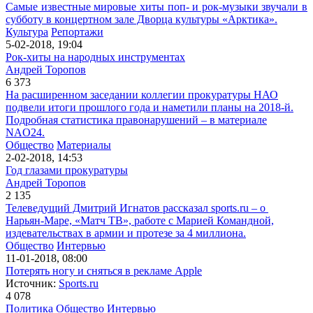
Самые известные мировые хиты поп- и рок-музыки звучали в
субботу в концертном зале Дворца культуры «Арктика».
Культура
Репортажи
5-02-2018, 19:04
Рок-хиты на народных инструментах
Андрей Торопов
6 373
На расширенном заседании коллегии прокуратуры НАО
подвели итоги прошлого года и наметили планы на 2018-й.
Подробная статистика правонарушений – в материале
NAO24.
Общество
Материалы
2-02-2018, 14:53
Год глазами прокуратуры
Андрей Торопов
2 135
Телеведущий Дмитрий Игнатов рассказал sports.ru – о
Нарьян-Маре, «Матч ТВ», работе с Марией Командной,
издевательствах в армии и протезе за 4 миллиона.
Общество
Интервью
11-01-2018, 08:00
Потерять ногу и сняться в рекламе Apple
Источник:
Sports.ru
4 078
Политика
Общество
Интервью