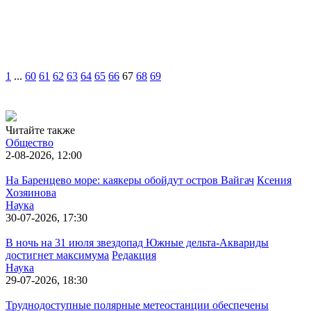
1
...
60
61
62
63
64
65
66
67
68
69
Читайте также
Общество
2-08-2026, 12:00
На Баренцево море: каякеры обойдут остров Вайгач
Ксения
Хозяинова
Наука
30-07-2026, 17:30
В ночь на 31 июля звездопад Южные дельта-Аквариды
достигнет максимума
Редакция
Наука
29-07-2026, 18:30
Труднодоступные полярные метеостанции обеспечены