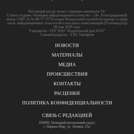
Настоящий ресурс может содержать материалы 16+
Сетевое издание «Ненецкое информационное агентство – 24». Регистрационный
номер СМИ Эл № ФС77-75756 выдан Федеральной службой по надзору в сфере
связи, информационных технологий и массовых коммуникаций (Роскомнадзор)
08 мая 2019 года.
Учредитель - ГБУ НАО "Издательский дом НАО"
Главный редактор - Е.Ю. Тимофеев
НОВОСТИ
МАТЕРИАЛЫ
МЕДИА
ПРОИСШЕСТВИЯ
КОНТАКТЫ
РАСЦЕНКИ
ПОЛИТИКА КОНФИДЕНЦИАЛЬНОСТИ
СВЯЗЬ С РЕДАКЦИЕЙ
166000, Ненецкий автономный округ,
г. Нарьян-Мар, ул. Ленина, 25а.