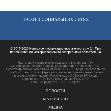
НАО24 В СОЦИАЛЬНЫХ СЕТЯХ
© 2015-2020 Ненецкое информационное агентство – 24. При
использовании материалов сайта гиперссылка обязательна
Настоящий ресурс может содержать материалы 16+
Сетевое издание «Ненецкое информационное агентство – 24».
Регистрационный номер СМИ Эл № ФС77-75756 выдан Федеральной
службой по надзору в сфере связи, информационных технологий и
массовых коммуникаций (Роскомнадзор) 08 мая 2019 года.
Учредитель - ГБУ НАО "Издательский дом НАО"
Главный редактор - Е.Ю. Тимофеев
НОВОСТИ
МАТЕРИАЛЫ
МЕДИА