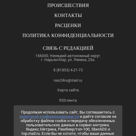
ПРОИСШЕСТВИЯ
КОНТАКТЫ
РАСЦЕНКИ
ПОЛИТИКА КОНФИДЕНЦИАЛЬНОСТИ
СВЯЗЬ С РЕДАКЦИЕЙ
166000, Ненецкий автономный округ,
г. Нарьян-Мар, ул. Ленина, 25а.
8 (81853) 4-21-73
nao24ru@mail.ru
Карта сайта
RSS-лента
ПО ВОПРОСАМ РЕКЛАМЫ
Продолжая использовать сайт, Вы соглашаетесь с
политикой конфиденциальности
и даёте согласие на
8 (81853) 4-63-61
обработку файлов cookie и передачу обезличенных
пользовательских данных в сервис-метрики,
nao24ru@mail.ru
Яндекс.Метрика, Рамблер/топ-100, SberADS и
info@nao24.ru
top.mail.ru. Если Вы не хотите, чтобы ваши данные