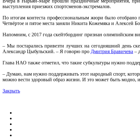
Вчера в Нарьян-Маре прошли праздничные мероприятия, пр
выступления приезжих спортсменов-экстремалов.
По итогам контеста профессиональным жюри было отобрано пя
Четвёртое и пятое места заняли Никита Кожемяка и Алексей 
Напомним, с 2017 года скейтбординг признан олимпийским ви
– Мы постарались привезти лучших на сегодняшний день ск
Александр Цыбульский. – Я говорю про
Дмитрия Бравичева
– 
Глава НАО также отметил, что такие субкультуры нужно подде
– Думаю, нам нужно поддерживать этот народный спорт, котор
можно вести здоровый образ жизни. И это может быть модно, 
Закрыть