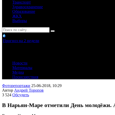
Транспорт
Здравоохранение
Образование
ЖКХ
Выборы
Прогноз на 2 недели
Новости
Материалы
Медиа
Происшествия
Фоторепортажи
25-06-2018, 10:29
Автор
Андрей Торопов
3 524
Обсудить
В Нарьян-Маре отметили День молодёжи. А