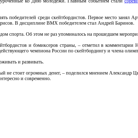
иуроченные ко Дню молодёжи. Главным событием стали
сорев
ть победителей среди скейтбордистов. Первое место занял Арт
Борисов. В дисциплине BMX победителем стал Андрей Баринов.
дом спорта. Об этом не раз упоминалось на прошедшем меропри
ейтбордистов и бэмиксеров страны, – отметил в комментари
действующего чемпиона России по скейтбордингу и члена олим
рживать и развивать.
ый не стоит огромных денег, – поделился мнением Александр Цыб
интересно и современно.