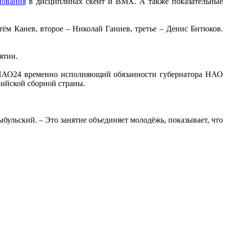
нования
в дисциплинах скейт и BMX. А также показательные
ём Канев, второе – Николай Ганиев, третье – Денис Битюков.
ятии.
и НАО24 временно исполняющий обязанности губернатора НАО
пийской сборной страны.
ульский. – Это занятие объединяет молодёжь, показывает, что