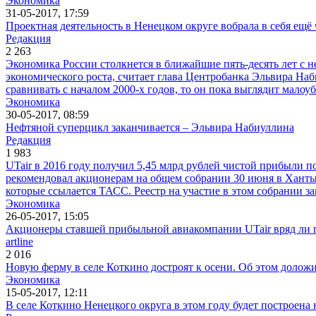
Экономика
31-05-2017, 17:59
Проектная деятельность в Ненецком округе вобрала в себя е
Редакция
2 263
Экономика России столкнется в ближайшие пять-десять лет с 
экономического роста, считает глава Центробанка Эльвира Наб
сравнивать с началом 2000-х годов, то он пока выглядит малоу
Экономика
30-05-2017, 08:59
Нефтяной суперцикл заканчивается – Эльвира Набиуллина
Редакция
1 983
UTair в 2016 году получил 5,45 млрд рублей чистой прибыли п
рекомендовал акционерам на общем собрании 30 июня в Ханты-
которые ссылается ТАСС. Реестр на участие в этом собрании за
Экономика
26-05-2017, 15:05
Акционеры ставшей прибыльной авиакомпании UTair вряд ли п
artline
2 016
Новую ферму в селе Коткино достроят к осени. Об этом доло
Экономика
15-05-2017, 12:11
В селе Коткино Ненецкого округа в этом году будет построена