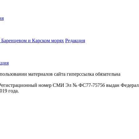
ия
 Баренцевом и Карском морях
Редакция
кция
пользовании материалов сайта гиперссылка обязательна
. Регистрационный номер СМИ Эл № ФС77-75756 выдан Федераль
019 года.