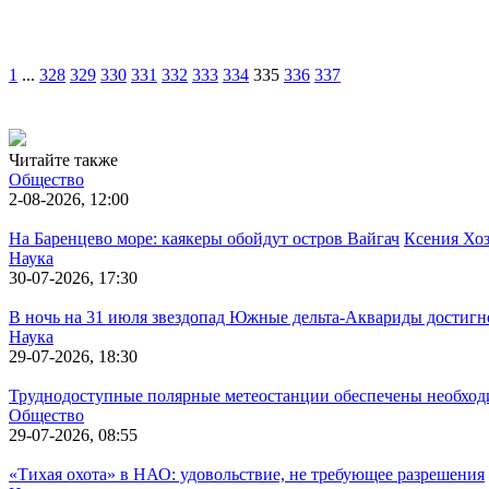
1
...
328
329
330
331
332
333
334
335
336
337
Читайте также
Общество
2-08-2026, 12:00
На Баренцево море: каякеры обойдут остров Вайгач
Ксения Хо
Наука
30-07-2026, 17:30
В ночь на 31 июля звездопад Южные дельта-Аквариды достигн
Наука
29-07-2026, 18:30
Труднодоступные полярные метеостанции обеспечены необход
Общество
29-07-2026, 08:55
«Тихая охота» в НАО: удовольствие, не требующее разрешения