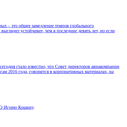
ых – это общее замедление темпов глобального
выглядит устойчивее, чем в последние девять лет, но если
сегодня стало известно, что Совет директоров авиакомпании
м 2016 года, говорится в корпоративных материалах, на
НАО Игорю Кошину