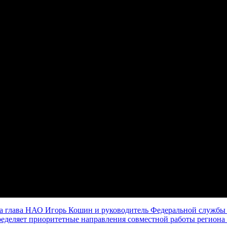
а глава НАО Игорь Кошин и руководитель Федеральной службы 
ределяет приоритетные направления совместной работы региона