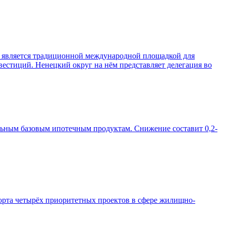
 является традиционной международной площадкой для
естиций. Ненецкий округ на нём представляет делегация во
альным базовым ипотечным продуктам. Снижение составит 0,2-
орта четырёх приоритетных проектов в сфере жилищно-