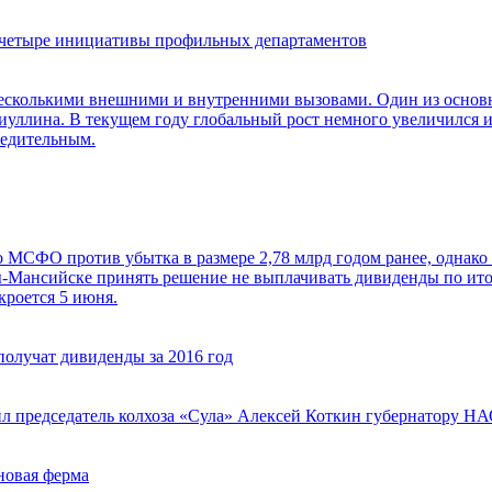
щё четыре инициативы профильных департаментов
несколькими внешними и внутренними вызовами. Один из основн
иуллина. В текущем году глобальный рост немного увеличился и 
бедительным.
о МСФО против убытка в размере 2,78 млрд годом ранее, однако 
Мансийске принять решение не выплачивать дивиденды по итога
кроется 5 июня.
олучат дивиденды за 2016 год
жил председатель колхоза «Сула» Алексей Коткин губернатору 
 новая ферма