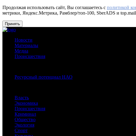
Продолжая использовать сайт, Вы соглашаетесь с
политикой к
метрики, Яндекс.Метрика, Рамблер/топ-100, SberADS и top.mail
Принять
Новости
Материалы
Медиа
Происшествия
Спецпроекты:
Ресурсный потенциал НАО
Рубрики
Власть
Экономика
Происшествия
Криминал
Общество
Экология
Спорт
Культура