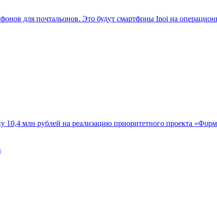
фонов для почтальонов. Это будут смартфоны Inoi на операционн
у 10,4 млн рублей на реализацию приоритетного проекта «Фор
в