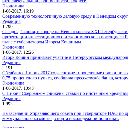
интеллектуальной собственности в округе.
Экономика
1-06-2017, 16:19
Современную технологичную деловую среду в Ненецком округ
Редакция
1 790
Сегодня, 1 июня, в городе на Неве открылся XXI Петербург
презентации инвестиционного и экономического потенциала Ро
главе с губернатором Игорем Кошиным.
Экономика
1-06-2017, 12:26
Игорь Кошин принимает участие в Петербургском международ
Редакция
2 191
Сбербанк с 1 июня 2017 года снижает процентные ставки по ж
0,75 процентного пункта, сообщила пресс-служба банка, кот
Экономика
1-06-2017, 10:48
С 1 июня Сбербанком снижены ставки по ипотечным кредитам
Редакция
1 995
На заседании Управляющего совета при губернаторе НАО по о
коммунального хозяйства, спорта и молодежной политики.