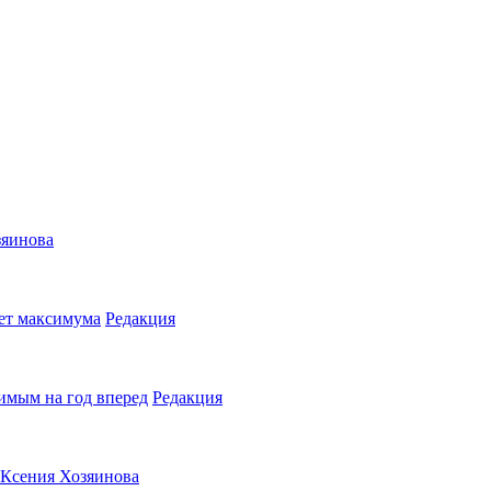
зяинова
ет максимума
Редакция
имым на год вперед
Редакция
Ксения Хозяинова