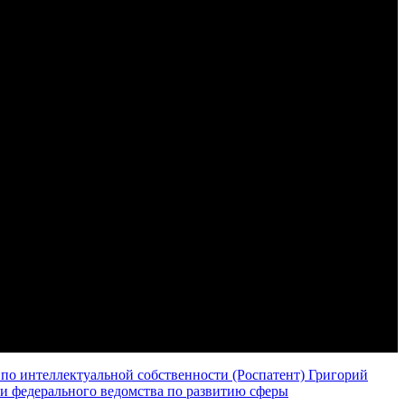
по интеллектуальной собственности (Роспатент) Григорий
 и федерального ведомства по развитию сферы