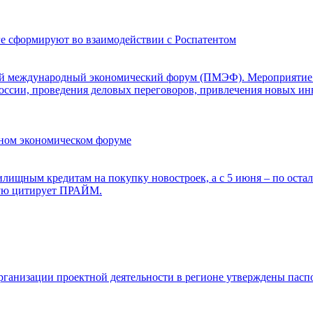
е сформируют во взаимодействии с Роспатентом
ский международный экономический форум (ПМЭФ). Мероприятие
ссии, проведения деловых переговоров, привлечения новых инв
ном экономическом форуме
илищным кредитам на покупку новостроек, а с 5 июня – по ост
орую цитирует ПРАЙМ.
рганизации проектной деятельности в регионе утверждены пасп