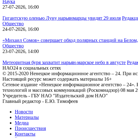
Наука
27-07-2026, 16:00
Гигантскую оленью Луну нарьянмарцы увидят 29 июля
Редакц
Общество
24-07-2026, 16:00
«Михаил Сомов» совершает обход полярных станций на Белом,
Общество
23-07-2026, 14:00
Метеоритная буря захватит нарьян-марское небо в августе
Реда
НАО24 в социальных сетях
© 2015-2020 Ненецкое информационное агентство – 24. При ис
Настоящий ресурс может содержать материалы 16+
Сетевое издание «Ненецкое информационное агентство – 24»
технологий и массовых коммуникаций (Роскомнадзор) 08 мая 2
Учредитель - ГБУ НАО "Издательский дом НАО"
Главный редактор - Е.Ю. Тимофеев
Новости
Материалы
Медиа
Происшествия
Контакты