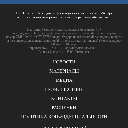
© 2015-2020 Ненецкое информационное агентство – 24. При
использовании материалов сайта гиперссылка обязательна
Настоящий ресурс может содержать материалы 16+
Сетевое издание «Ненецкое информационное агентство – 24». Регистрационный
номер СМИ Эл № ФС77-75756 выдан Федеральной службой по надзору в сфере
связи, информационных технологий и массовых коммуникаций (Роскомнадзор)
08 мая 2019 года.
Учредитель - ГБУ НАО "Издательский дом НАО"
Главный редактор - Е.Ю. Тимофеев
НОВОСТИ
МАТЕРИАЛЫ
МЕДИА
ПРОИСШЕСТВИЯ
КОНТАКТЫ
РАСЦЕНКИ
ПОЛИТИКА КОНФИДЕНЦИАЛЬНОСТИ