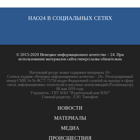
НАО24 В СОЦИАЛЬНЫХ СЕТЯХ
© 2015-2020 Ненецкое информационное агентство – 24. При
использовании материалов сайта гиперссылка обязательна
Настоящий ресурс может содержать материалы 16+
Сетевое издание «Ненецкое информационное агентство – 24». Регистрационный
номер СМИ Эл № ФС77-75756 выдан Федеральной службой по надзору в сфере
связи, информационных технологий и массовых коммуникаций (Роскомнадзор)
08 мая 2019 года.
Учредитель - ГБУ НАО "Издательский дом НАО"
Главный редактор - Е.Ю. Тимофеев
НОВОСТИ
МАТЕРИАЛЫ
МЕДИА
ПРОИСШЕСТВИЯ