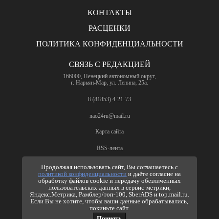
КОНТАКТЫ
РАСЦЕНКИ
ПОЛИТИКА КОНФИДЕНЦИАЛЬНОСТИ
СВЯЗЬ С РЕДАКЦИЕЙ
166000, Ненецкий автономный округ,
г. Нарьян-Мар, ул. Ленина, 25а.
8 (81853) 4-21-73
nao24ru@mail.ru
Карта сайта
RSS-лента
ПО ВОПРОСАМ РЕКЛАМЫ
Продолжая использовать сайт, Вы соглашаетесь с
политикой конфиденциальности
и даёте согласие на
8 (81853) 4-63-61
обработку файлов cookie и передачу обезличенных
пользовательских данных в сервис-метрики,
nao24ru@mail.ru
Яндекс.Метрика, Рамблер/топ-100, SberADS и top.mail.ru.
info@nao24.ru
Если Вы не хотите, чтобы ваши данные обрабатывались,
покиньте сайт.
Принять