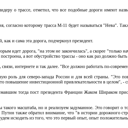
лидеру о трассе, отметил, что все подобные дороги имеют наз
ия, согласно которому трасса М-11 будет называться "Нева". Та
 как и сама эта дорога, подчеркнул президент.
торым идет дорога, "на этом не закончилась", а скорее "только 
построена, а вот обустройство трассы - оно как раз должно быть
, связи, интернете и так далее. "Все должно работать по-совреме
ную роль для северо-запада России и для всей страны. "Это п
это повышение инвестиционной привлекательности в целом", - с
занимавшим тогда пост президента Франции Жаком Шираком прис
 такого масштаба, но и реализуем задуманное. Это говорит о том
. Путин также обратил внимание, что "в истории дорожного стр
. Будем исходить из того, что это первый опыт, опыт положител