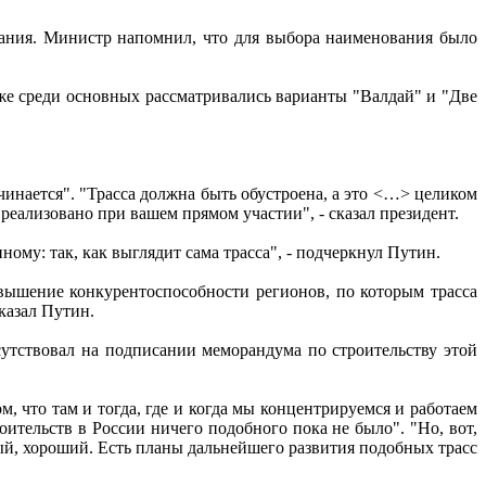
вания. Министр напомнил, что для выбора наименования было
кже среди основных рассматривались варианты "Валдай" и "Две
начинается". "Трасса должна быть обустроена, а это <…> целиком
 реализовано при вашем прямом участии", - сказал президент.
нному: так, как выглядит сама трасса", - подчеркнул Путин.
овышение конкурентоспособности регионов, по которым трасса
казал Путин.
утствовал на подписании меморандума по строительству этой
, что там и тогда, где и когда мы концентрируемся и работаем
оительств в России ничего подобного пока не было". "Но, вот,
ьный, хороший. Есть планы дальнейшего развития подобных трасс