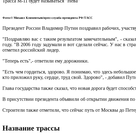
Трасса М-11 будет называться "Нева"
Фото:© Михаил Климентьев/пресс-служба президента РФ/ТАСС
Президент России Владимир Путин поздравил рабочих, участву
"Поздравляю вас с таким результатом замечательным", - сказ
году. "В 2006 году задумали и вот сделали сейчас. У нас в ст
отметил российский лидер.
"Теперь есть",- ответили ему дорожники.
"Есть чем гордиться, здорово. Я понимаю, что здесь небольшое 
кто приложил руку, сердце, труд свой. Здорово", - добавил Пут
Глава государства также сказал, что новая дорога будет способ
В присутствии президента объявили об открытии движения по 
Строители также отметили, что сейчас путь от Москвы до Петер
Название трассы